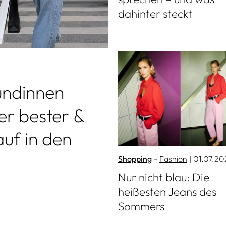
dahinter steckt
Mehr lesen
undinnen
er bester &
auf in den
Shopping
Fashion
| 01.07.20
Nur nicht blau: Die
heißesten Jeans des
Sommers