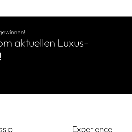
 gewinnen!
m aktuellen Luxus-
!
ssip
Experience